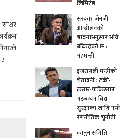
लिमिटेड
सरकार जेनजी
 साक्षर
आन्दोलनको
्यक्रम
भावनाअनुसार अघि
बढिरहेको छ :
सोनारले
गृहमन्त्री
ाए।
इजरायली मन्त्रीको
चेतावनी : टर्की-
कतार-पाकिस्तान
गठबन्धन विश्व
सुरक्षाका लागि नयाँ
रणनीतिक चुनौती
कानुन समिति