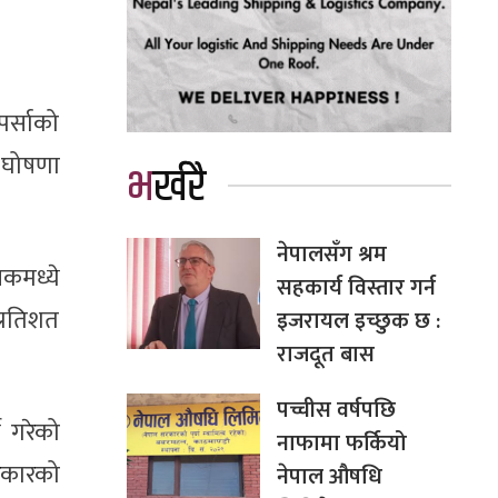
र्साको
ा घोषणा
भर्खरै
नेपालसँग श्रम
कमध्ये
सहकार्य विस्तार गर्न
्रतिशत
इजरायल इच्छुक छ :
राजदूत बास
पच्चीस वर्षपछि
 गरेको
नाफामा फर्कियो
सरकारको
नेपाल औषधि