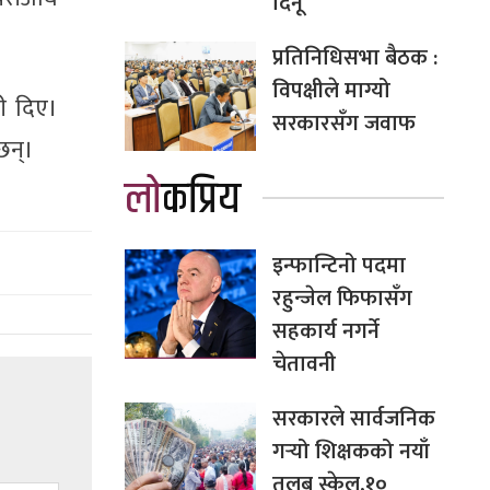
दिनू
प्रतिनिधिसभा बैठक :
विपक्षीले माग्यो
ी दिए।
सरकारसँग जवाफ
छन्।
लोकप्रिय
इन्फान्टिनो पदमा
रहुन्जेल फिफासँग
सहकार्य नगर्ने
चेतावनी
सरकारले सार्वजनिक
गर्‍यो शिक्षकको नयाँ
तलब स्केल,१०