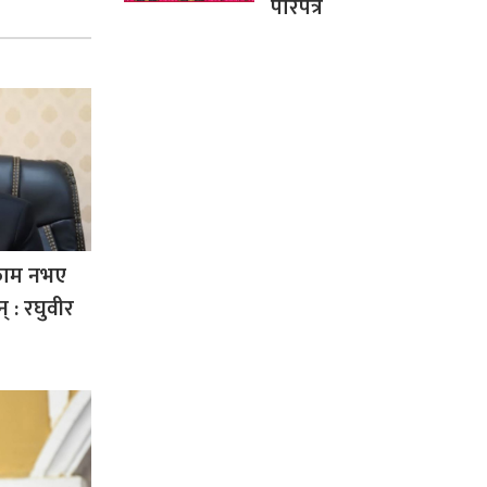
परिपत्र
 काम नभए
् : रघुवीर