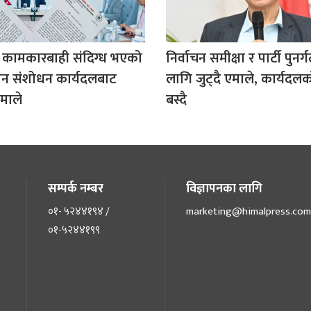
 कामकारबाही संदिग्ध भएको
निर्वाचन समीक्षा र पार्टी पुनर
धान संशोधन कार्यदलबाट
लागि जुट्दै एमाले, कार्यदल
माले
बस्दै
सम्पर्क नम्बर
विज्ञापनका लागि
०१- ५२४४१९४ /
marketing@himalpress.com
०१-५२४४१९९