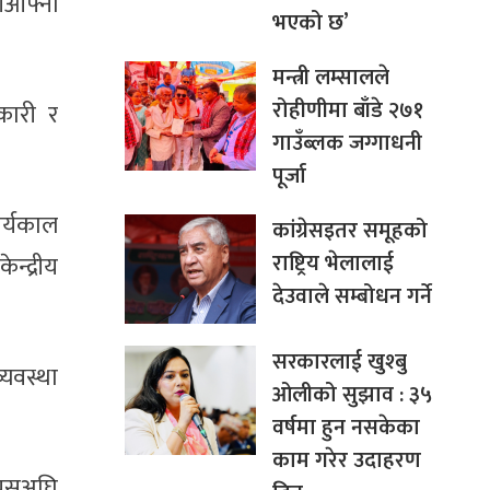
 आआफ्नो
भएको छ’
मन्त्री लम्सालले
रोहीणीमा बाँडे २७१
कारी र
गाउँब्लक जग्गाधनी
पूर्जा
ार्यकाल
कांग्रेसइतर समूहको
राष्ट्रिय भेलालाई
्द्रीय
देउवाले सम्बोधन गर्ने
सरकारलाई खुश्बु
्यवस्था
ओलीको सुझाव : ३५
वर्षमा हुन नसकेका
काम गरेर उदाहरण
। यसअघि