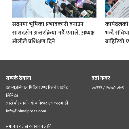
सदनमा भूमिका प्रभावकारी बनाउन
कार्यदलको
सांसदसँग अन्तरक्रिया गर्दै एमाले, अध्यक्ष
भन्दै संवि
ओलीले प्रशिक्षण दिने
बाहिरियो ए
सम्पर्क ठेगाना
दर्ता नम्बर
डट न्यूजीनेपाल मिडिया एण्ड रिसर्च प्राइभेट
००१११ / २०७८-०७९
लिमिटेड
लाखेचौर मार्ग, नयाँ बानेश्‍वर-१० काठमाडौँ
info@himalpress.com
समाचार र लेख रचानाका लागि