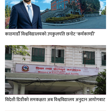
काठमाडौँ विश्वविद्यालयको उपकुलपति छनोट ‘कर्मकाण्डी’
विदेशी डिग्रीको समकक्षता अब विश्वविद्यालय अनुदान आयोगबाट