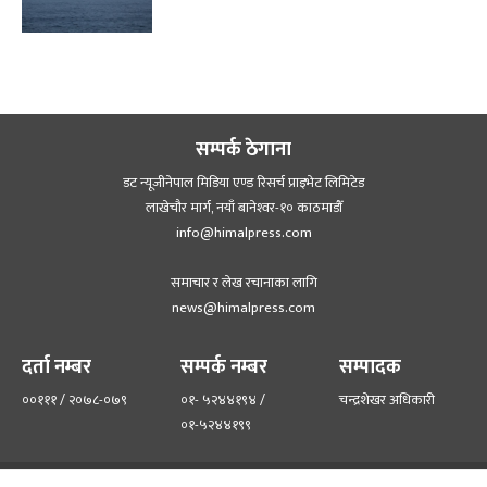
सम्पर्क ठेगाना
डट न्यूजीनेपाल मिडिया एण्ड रिसर्च प्राइभेट लिमिटेड
लाखेचौर मार्ग, नयाँ बानेश्‍वर-१० काठमाडौँ
info@himalpress.com
समाचार र लेख रचानाका लागि
news@himalpress.com
दर्ता नम्बर
सम्पर्क नम्बर
सम्पादक
००१११ / २०७८-०७९
०१- ५२४४१९४ /
चन्द्रशेखर अधिकारी
०१-५२४४१९९
हाम्रो टिम
हाम्रो बारेमा