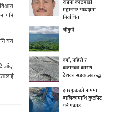
राप्रपा काठमाडौं
विश्वास
महानगर अध्यक्षमा
िन पनि
निर्वाचित
चौकुने
लागि यस
वर्षा, पहिरो र
ै जाँदा
कटानका कारण
देशका सडक अवरुद्ध
कटतालाई
झारफुकको नाममा
बालिकामाथि कुटपिट
गर्ने पक्राउ