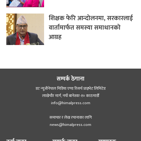
शिक्षक फेरि आन्दोलनमा, सरकारलाई
वार्तामार्फत समस्या समाधानको
आग्रह
सम्पर्क ठेगाना
डट न्यूजीनेपाल मिडिया एण्ड रिसर्च प्राइभेट लिमिटेड
लाखेचौर मार्ग, नयाँ बानेश्‍वर-१० काठमाडौँ
info@himalpress.com
समाचार र लेख रचानाका लागि
news@himalpress.com