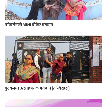
परिवर्तनको आशा बोकेर मतदान
बुटवलमा उत्साहजनक मतदान [तस्बिरहरू]