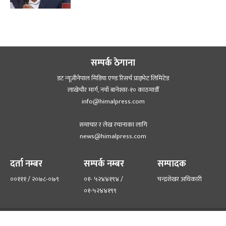
सम्पर्क ठेगाना
डट न्यूजीनेपाल मिडिया एण्ड रिसर्च प्राइभेट लिमिटेड
लाखेचौर मार्ग, नयाँ बानेश्‍वर-१० काठमाडौँ
info@himalpress.com
समाचार र लेख रचानाका लागि
news@himalpress.com
दर्ता नम्बर
सम्पर्क नम्बर
सम्पादक
००१११ / २०७८-०७९
०१- ५२४४१९४ /
चन्द्रशेखर अधिकारी
०१-५२४४१९९
हाम्रो टिम
हाम्रो बारेमा