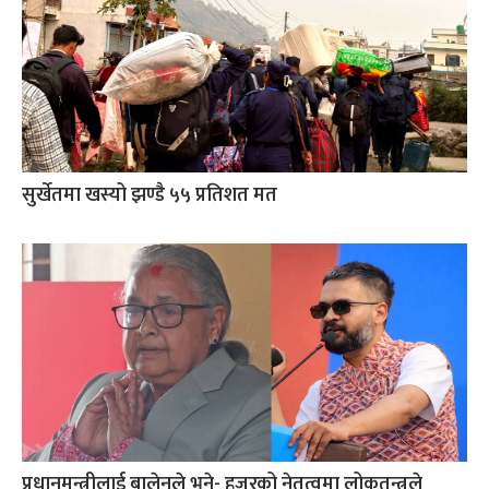
सुर्खेतमा खस्यो झण्डै ५५ प्रतिशत मत
प्रधानमन्त्रीलाई बालेनले भने- हजुरको नेतृत्वमा लोकतन्त्रले