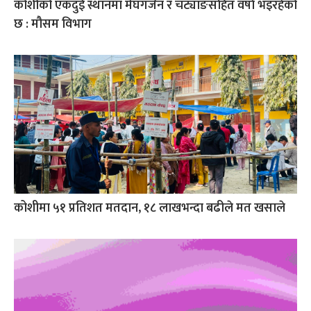
कोशीको एकदुई स्थानमा मेघगर्जन र चट्याङसहित वर्षा भइरहेको
छ : मौसम विभाग
कोशीमा ५१ प्रतिशत मतदान, १८ लाखभन्दा बढीले मत खसाले