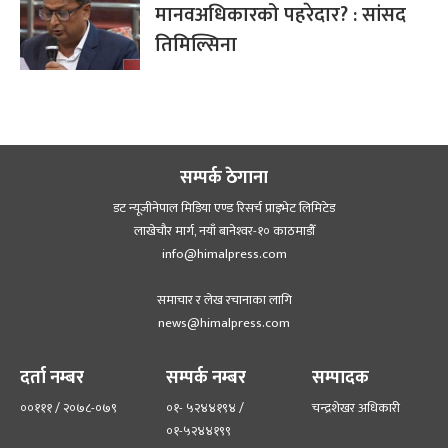
मानवअधिकारको पहरेदार? : सांसद
तिमिल्सिना
सम्पर्क ठेगाना
डट न्यूजीनेपाल मिडिया एण्ड रिसर्च प्राइभेट लिमिटेड
लाखेचौर मार्ग, नयाँ बानेश्‍वर-१० काठमाडौँ
info@himalpress.com
समाचार र लेख रचानाका लागि
news@himalpress.com
दर्ता नम्बर
सम्पर्क नम्बर
सम्पादक
००१११ / २०७८-०७९
०१- ५२४४१९४ /
चन्द्रशेखर अधिकारी
०१-५२४४१९९