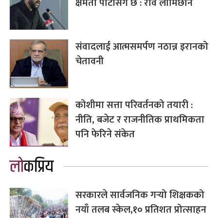
क्षमता पार्टीसँग छ : रवि लामिछाने
संवादलाई आत्मसमर्पण नठान्न इरानको
चेतावनी
कोशीमा सत्ता परिवर्तनको तयारी :
नीति, बजेट र राजनीतिक प्राथमिकता
पनि फेरिने संकेत
लोकप्रिय
सरकारले सार्वजनिक गर्‍यो शिक्षकको
नयाँ तलब स्केल,१० प्रतिशत प्रोत्साहन