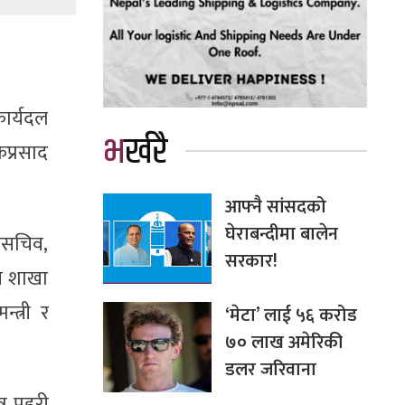
कार्यदल
भर्खरै
कप्रसाद
आफ्नै सांसदको
घेराबन्दीमा बालेन
पसचिव,
सरकार!
सन शाखा
्त्री र
‘मेटा’ लाई ५६ करोड
७० लाख अमेरिकी
डलर जरिवाना
 प्रहरी