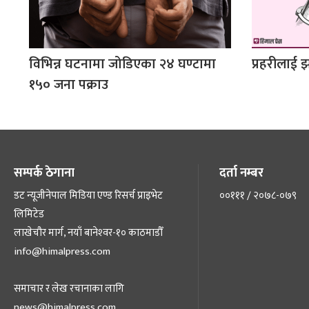
विभिन्न घटनामा जोडिएका २४ घण्टामा
प्रहरीलाई झा
१५० जना पक्राउ
सम्पर्क ठेगाना
दर्ता नम्बर
डट न्यूजीनेपाल मिडिया एण्ड रिसर्च प्राइभेट
००१११ / २०७८-०७९
लिमिटेड
लाखेचौर मार्ग, नयाँ बानेश्‍वर-१० काठमाडौँ
info@himalpress.com
समाचार र लेख रचानाका लागि
news@himalpress.com