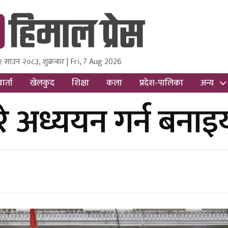
२ साउन २०८३, शुक्रबार | Fri, 7 Aug 2026
ss
Nepal Media and Research Pvt Ltd.
ार्ता
खेलकुद
शिक्षा
कला
प्रदेश-पालिका
अन्य
रे अध्ययन गर्न बनाइ