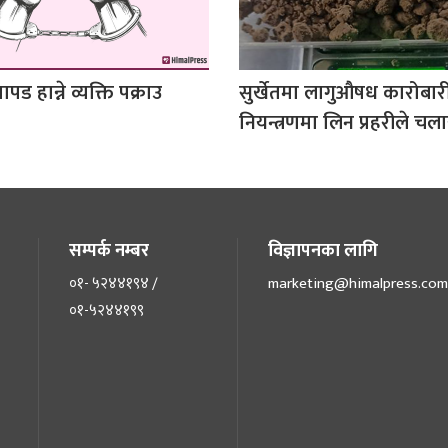
पड हान्ने व्यक्ति पक्राउ
सुर्खेतमा लागुऔषध कारोबार
नियन्त्रणमा लिन प्रहरीले चल
सम्पर्क नम्बर
विज्ञापनका लागि
०१- ५२४४१९४ /
marketing@himalpress.com
०१-५२४४१९९