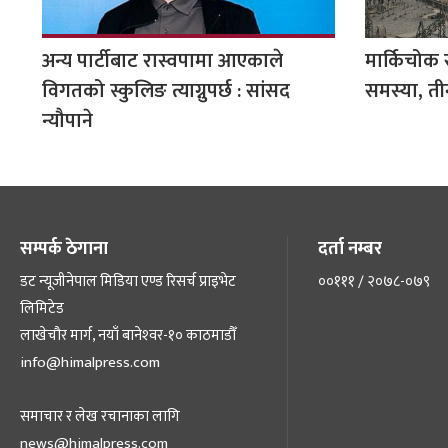
अन्य पार्टीबाट रास्वपामा आएकाले
मार्किचोक 
विगतको स्कुलिङ त्याग्नुपर्छ : सांसद
समस्या, तीन
न्यौपाने
सम्पर्क ठेगाना
दर्ता नम्बर
डट न्यूजीनेपाल मिडिया एण्ड रिसर्च प्राइभेट
००१११ / २०७८-०७९
लिमिटेड
लाखेचौर मार्ग, नयाँ बानेश्‍वर-१० काठमाडौँ
info@himalpress.com
समाचार र लेख रचानाका लागि
news@himalpress.com