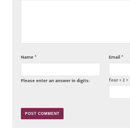
Name
*
Email
*
four × 2 =
Please enter an answer in digits: