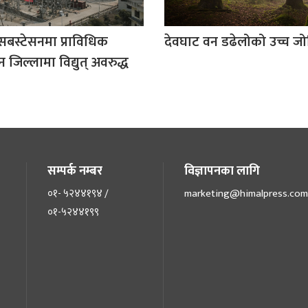
सबस्टेसनमा प्राविधिक
देवघाट वन डढेलोको उच्च ज
 जिल्लामा विद्युत् अवरुद्ध
सम्पर्क नम्बर
विज्ञापनका लागि
०१- ५२४४१९४ /
marketing@himalpress.com
०१-५२४४१९९