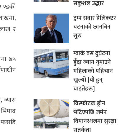
सकुशल उद्धार
गण्डकी
 लाखमा,
ट्रम्प सवार हेलिकप्टर
घटनाको छानबिन
 लाख र
सुरु
ग्वार्क बस दुर्घटना
लामा ७५
हुँदा ज्यान गुमाउने
ाणाधीन
महिलाको पहिचान
खुल्यो [यी हुन्
घाइतेहरू]
 व्यास
विस्फोटक ड्रोन
 भिमाद
भेटिएपछि जर्मन
विमानस्थलमा सुरक्षा
 पछाडि
सतर्कता