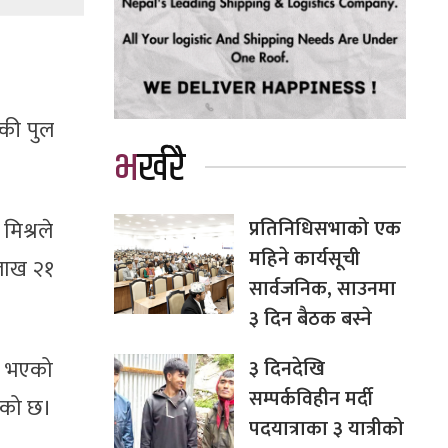
्की पुल
भर्खरै
प्रतिनिधिसभाको एक
मिश्रले
महिने कार्यसूची
लाख २१
सार्वजनिक, साउनमा
३ दिन बैठक बस्ने
३ दिनदेखि
न भएको
सम्पर्कविहीन मर्दी
इएको छ।
पदयात्राका ३ यात्रीको