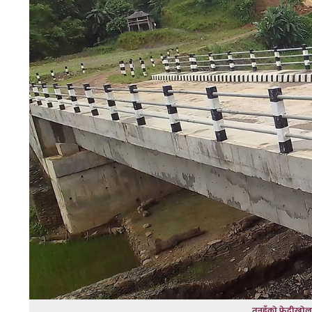
तनहुँको फेदीखोला