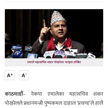
एमाले महासचिव शंकर पोखरेल। फाइल तस्बिर
काठमाडौँ
– नेकपा एमालेका महासचिव शंकर
पोखरेलले प्रधानमन्त्री पुष्पकमल दाहाल ‘प्रचण्ड’ले हालै