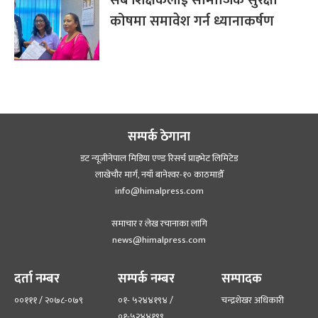
कोषमा समावेश गर्न ध्यानाकर्षण
सम्पर्क ठेगाना
डट न्यूजीनेपाल मिडिया एण्ड रिसर्च प्राइभेट लिमिटेड
लाखेचौर मार्ग, नयाँ बानेश्‍वर-१० काठमाडौँ
info@himalpress.com
समाचार र लेख रचानाका लागि
news@himalpress.com
दर्ता नम्बर
सम्पर्क नम्बर
सम्पादक
००१११ / २०७८-०७९
०१- ५२४४१९४ /
चन्द्रशेखर अधिकारी
०१-५२४४१९९