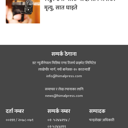
मृत्यु, सात घाइते
सम्पर्क ठेगाना
डट न्यूजीनेपाल मिडिया एण्ड रिसर्च प्राइभेट लिमिटेड
लाखेचौर मार्ग, नयाँ बानेश्‍वर-१० काठमाडौँ
info@himalpress.com
समाचार र लेख रचानाका लागि
news@himalpress.com
दर्ता नम्बर
सम्पर्क नम्बर
सम्पादक
००१११ / २०७८-०७९
०१- ५२४४१९४ /
चन्द्रशेखर अधिकारी
०१-५२४४१९९