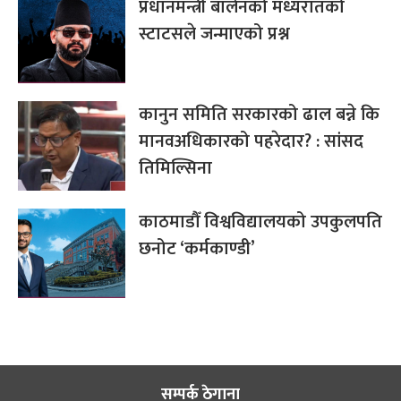
प्रधानमन्त्री बालेनको मध्यरातको
स्टाटसले जन्माएको प्रश्न
कानुन समिति सरकारको ढाल बन्ने कि
मानवअधिकारको पहरेदार? : सांसद
तिमिल्सिना
काठमाडौँ विश्वविद्यालयको उपकुलपति
छनोट ‘कर्मकाण्डी’
सम्पर्क ठेगाना