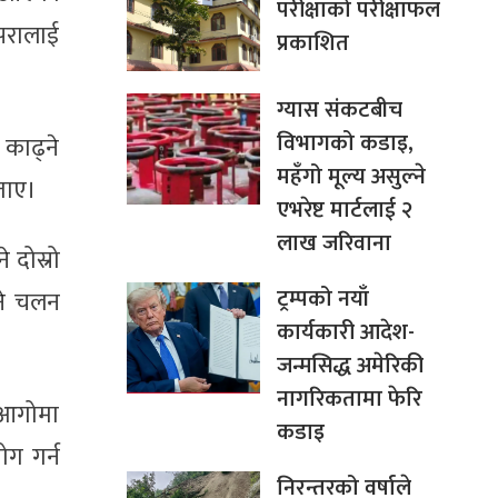
परीक्षाको परीक्षाफल
्परालाई
प्रकाशित
ग्यास संकटबीच
विभागको कडाइ,
काढ्ने
महँगो मूल्य असुल्ने
ताए।
एभरेष्ट मार्टलाई २
लाख जरिवाना
 दोस्रो
ट्रम्पको नयाँ
्ने चलन
कार्यकारी आदेश-
जन्मसिद्ध अमेरिकी
नागरिकतामा फेरि
 आगोमा
कडाइ
ोग गर्न
निरन्तरको वर्षाले