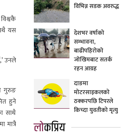
विभिन्न सडक अवरुद्ध
िश्वकै
ाथै यस
देशभर वर्षाको
सम्भावना,
बाढीपहिरोको
जोखिमबाट सतर्क
,’ उनले
रहन आग्रह
दाङमा
 गुरुङ
मोटरसाइकलको
ठक्करपछि टिपरले
त हुने
किच्दा युवतीको मृत्यु
का साथै
लोकप्रिय
 मात्रै