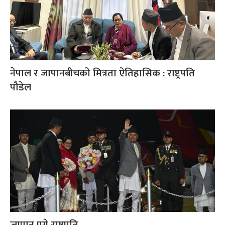
नेपाल र जापानबीचको मित्रता ऐतिहासिक : राष्ट्रपति
पौडेल