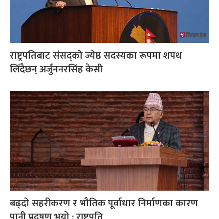
राष्ट्रपतिबाट संसद्को ज्येष्ठ सदस्यका रूपमा शपथ
लिँदैछन् अर्जुननरसिंह केसी
बढ्दो सहरीकरण र भौतिक पूर्वाधार निर्माणका कारण
पानी प्रदूषण भयो : राष्ट्रपति