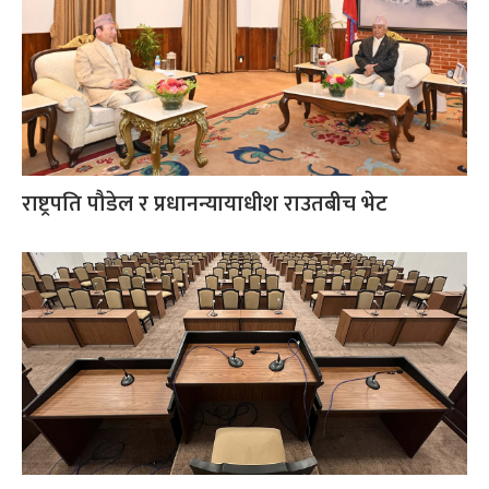
राष्ट्रपति पौडेल र प्रधानन्यायाधीश राउतबीच भेट