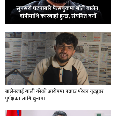
सुनसरी घटनाबारे फेसबुकमा बोले बालेन,
‘दोषीमाथि कारबाही हुन्छ, संयमित बनौँ’
बालेनलाई गाली गरेको आरोपमा पक्राउ परेका युट्युबर
पुर्पक्षका लागि थुनामा