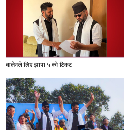
बालेनले लिए झापा-५ को टिकट