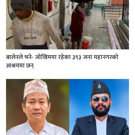
बालेनले भने- जोखिममा रहेका ३९३ जना महानगरको
आश्रयमा छन्