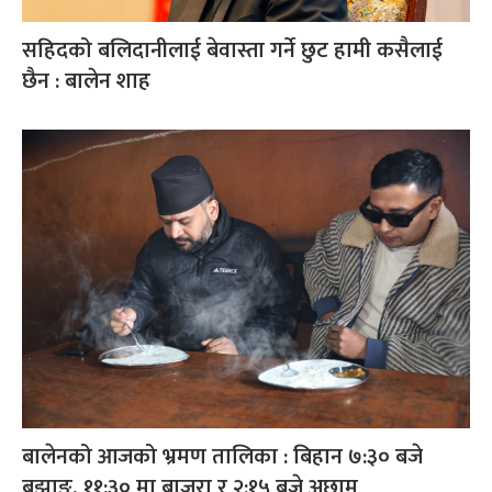
सहिदको बलिदानीलाई बेवास्ता गर्ने छुट हामी कसैलाई
छैन : बालेन शाह
बालेनको आजको भ्रमण तालिका : बिहान ७:३० बजे
बझाङ, ११:३० मा बाजुरा र २:१५ बजे अछाम