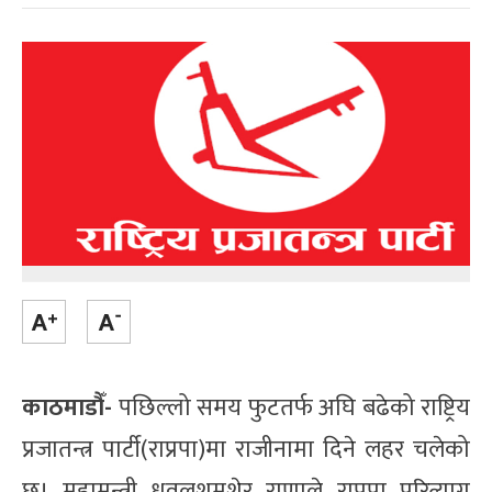
काठमाडौँ-
पछिल्लो समय फुटतर्फ अघि बढेको राष्ट्रिय
प्रजातन्त्र पार्टी(राप्रपा)मा राजीनामा दिने लहर चलेको
छ। महामन्त्री धवलशमशेर राणाले राप्रपा परित्याग