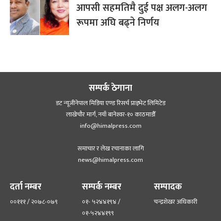
आपसी सहमतिमै दुई पक्ष अलग-अलग
रूपमा अघि बढ्ने निर्णय
सम्पर्क ठेगाना
डट न्यूजीनेपाल मिडिया एण्ड रिसर्च प्राइभेट लिमिटेड
लाखेचौर मार्ग, नयाँ बानेश्‍वर-१० काठमाडौँ
info@himalpress.com
समाचार र लेख रचानाका लागि
news@himalpress.com
दर्ता नम्बर
सम्पर्क नम्बर
सम्पादक
००१११ / २०७८-०७९
०१- ५२४४१९४ /
चन्द्रशेखर अधिकारी
०१-५२४४१९९