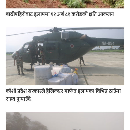
बाढीपहिरोबाट इलाममा ११ अर्ब ८१ करोडको क्षति आकलन
कोशी प्रदेश सरकारले हेलिकप्टर मार्फत इलामका विभिन्न ठाउँमा
राहत पुर्‍याउँदै