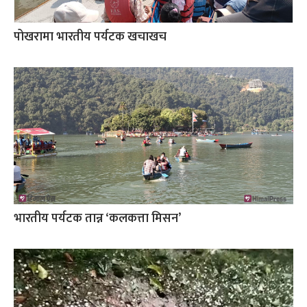
पोखरामा भारतीय पर्यटक खचाखच
भारतीय पर्यटक तान्न ‘कलकत्ता मिसन’