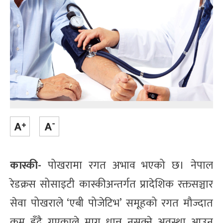
कास्की-
पोखरामा रगत अभाव भएको छ। नेपाल
रेडक्रस सोसाइटी कास्कीअन्तर्गत प्रादेशिक रक्तसञ्चार
सेवा पोखराले ‘एबी पोजेटिभ’ समूहको रगत मौज्दात
कम हुँदै गएकाले माग धान्न नसक्ने अवस्था आउन