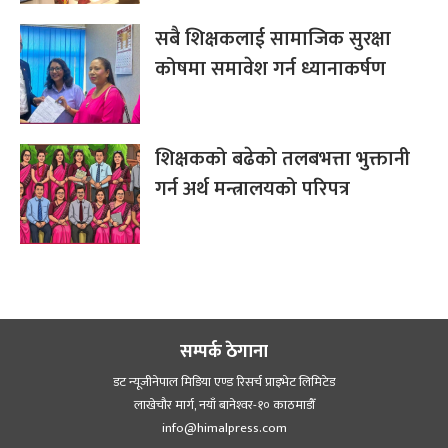
सबै शिक्षकलाई सामाजिक सुरक्षा
कोषमा समावेश गर्न ध्यानाकर्षण
शिक्षकको बढेको तलबभत्ता भुक्तानी
गर्न अर्थ मन्त्रालयको परिपत्र
सम्पर्क ठेगाना
डट न्यूजीनेपाल मिडिया एण्ड रिसर्च प्राइभेट लिमिटेड
लाखेचौर मार्ग, नयाँ बानेश्‍वर-१० काठमाडौँ
info@himalpress.com