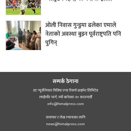
ओली निवास गुन्डुमा ढलेका एमाले
नेताको अवस्था बुझ्न पूर्वराष्ट्रपति पनि
पुगिन्
सम्पर्क ठेगाना
डट न्यूजीनेपाल मिडिया एण्ड रिसर्च प्राइभेट लिमिटेड
लाखेचौर मार्ग, नयाँ बानेश्‍वर-१० काठमाडौँ
info@himalpress.com
समाचार र लेख रचानाका लागि
news@himalpress.com