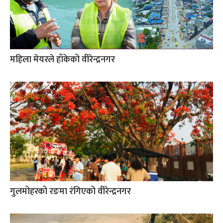
महिला मेयरले हाँकेको वीरेन्द्रनगर
गुलमोहरको रङमा रंगिएको वीरेन्द्रनगर