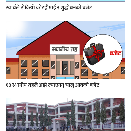
स्वार्थले रोकियो कोटहीमाई र शुद्धोधनको बजेट
१३ स्थानीय तहले अझै ल्याएनन् चालु आवको बजेट