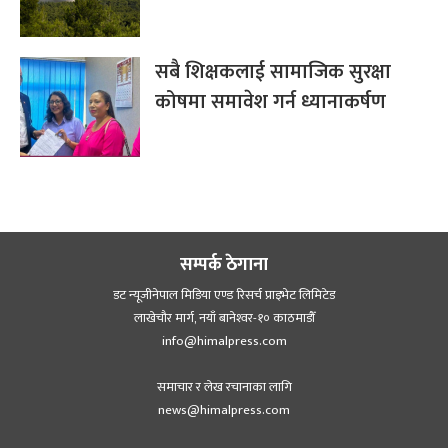
सबै शिक्षकलाई सामाजिक सुरक्षा
कोषमा समावेश गर्न ध्यानाकर्षण
सम्पर्क ठेगाना
डट न्यूजीनेपाल मिडिया एण्ड रिसर्च प्राइभेट लिमिटेड
लाखेचौर मार्ग, नयाँ बानेश्‍वर-१० काठमाडौँ
info@himalpress.com
समाचार र लेख रचानाका लागि
news@himalpress.com