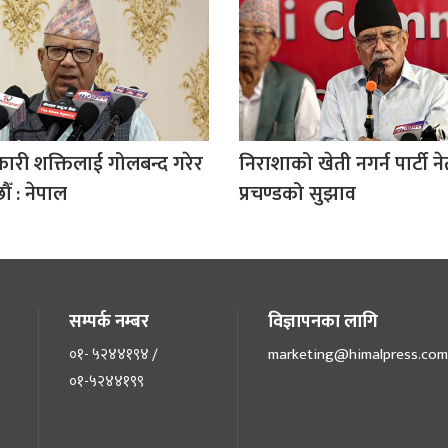
िकारी शक्तिलाई गोलबन्द गरेर
निराशाको खेती नगर्न पार्टी 
ँ : नेपाल
प्रचण्डको सुझाव
सम्पर्क नम्बर
विज्ञापनका लागि
०१- ५२४४१९४ /
marketing@himalpress.com
०१-५२४४१९९