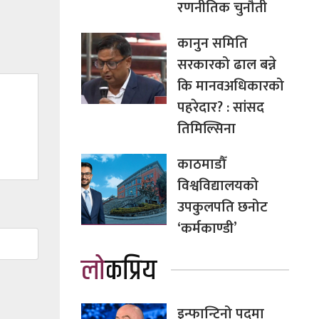
रणनीतिक चुनौती
कानुन समिति
सरकारको ढाल बन्ने
कि मानवअधिकारको
पहरेदार? : सांसद
तिमिल्सिना
काठमाडौँ
विश्वविद्यालयको
उपकुलपति छनोट
‘कर्मकाण्डी’
लोकप्रिय
इन्फान्टिनो पदमा