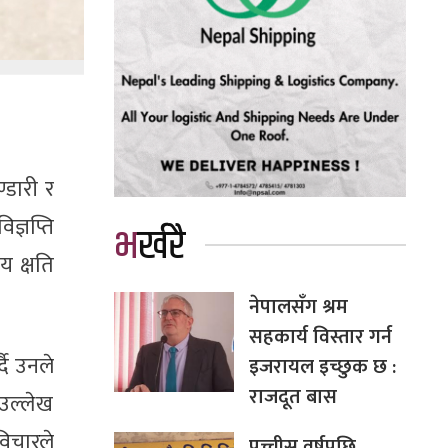
्डारी र
ज्ञप्ति
भर्खरै
य क्षति
नेपालसँग श्रम
सहकार्य विस्तार गर्न
दै उनले
इजरायल इच्छुक छ :
राजदूत बास
उल्लेख
विचारले
पच्चीस वर्षपछि