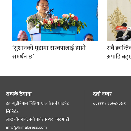
‘सुशानको मुद्दामा रास्वपालाई हाम्रो
सबै क्रान्त
समर्थन छ’
अगाडि बढ्छौ
सम्पर्क ठेगाना
दर्ता नम्बर
डट न्यूजीनेपाल मिडिया एण्ड रिसर्च प्राइभेट
००१११ / २०७८-०७९
लिमिटेड
लाखेचौर मार्ग, नयाँ बानेश्‍वर-१० काठमाडौँ
info@himalpress.com