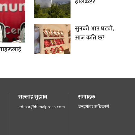
हेलिकप्टर
सुनको भाउ घट्यो,
आज कति छ?
नेताहरूलाई
सल्लाह सुझाव
सम्पादक
editor@himalpress.com
चन्द्रशेखर अधिकारी