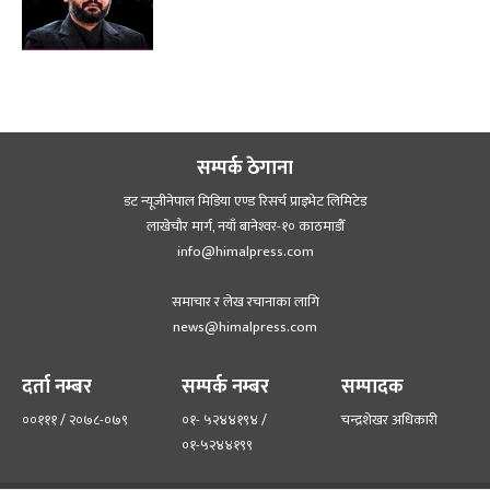
सम्पर्क ठेगाना
डट न्यूजीनेपाल मिडिया एण्ड रिसर्च प्राइभेट लिमिटेड
लाखेचौर मार्ग, नयाँ बानेश्‍वर-१० काठमाडौँ
info@himalpress.com
समाचार र लेख रचानाका लागि
news@himalpress.com
दर्ता नम्बर
सम्पर्क नम्बर
सम्पादक
००१११ / २०७८-०७९
०१- ५२४४१९४ /
चन्द्रशेखर अधिकारी
०१-५२४४१९९