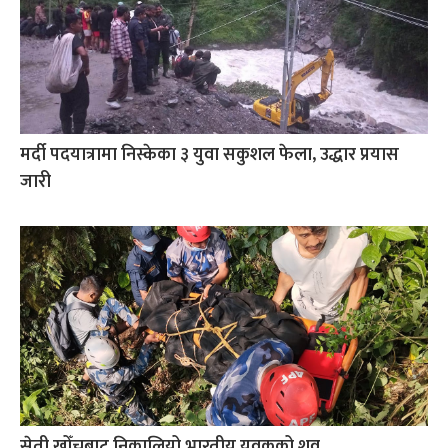
मर्दी पदयात्रामा निस्केका ३ युवा सकुशल फेला, उद्धार प्रयास
जारी
सेती खोँचबाट निकालियो भारतीय युवकको शव