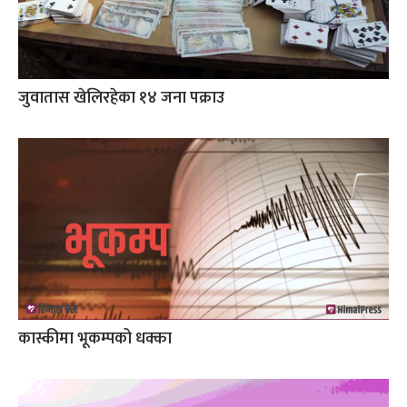
जुवातास खेलिरहेका १४ जना पक्राउ
कास्कीमा भूकम्पको धक्का