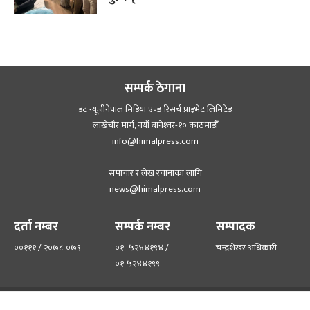
सम्पर्क ठेगाना
डट न्यूजीनेपाल मिडिया एण्ड रिसर्च प्राइभेट लिमिटेड
लाखेचौर मार्ग, नयाँ बानेश्‍वर-१० काठमाडौँ
info@himalpress.com
समाचार र लेख रचानाका लागि
news@himalpress.com
दर्ता नम्बर
सम्पर्क नम्बर
सम्पादक
००१११ / २०७८-०७९
०१- ५२४४१९४ /
चन्द्रशेखर अधिकारी
०१-५२४४१९९
हाम्रो टिम
हाम्रो बारेमा