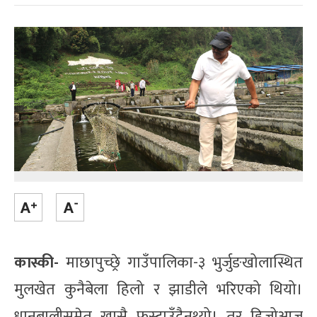
कास्की-
माछापुच्छ्रे गाउँपालिका-३ भुर्जुङखोलास्थित
मुलखेत कुनैबेला हिलो र झाडीले भरिएको थियो।
धानबालीसमेत खासै फस्टाउँदैनथ्यो। तर हिजोआज