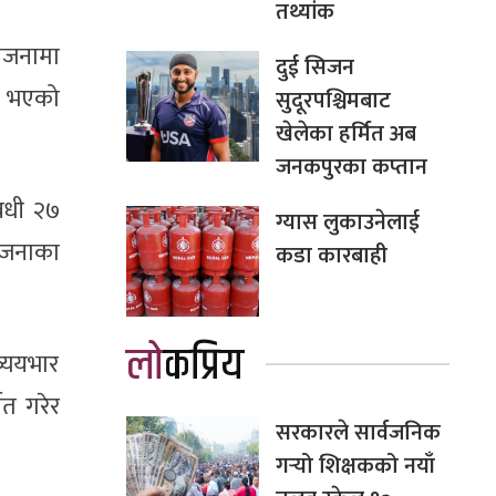
तथ्यांक
योजनामा
दुई सिजन
ा भएको
सुदूरपश्चिमबाट
खेलेका हर्मित अब
जनकपुरका कप्तान
वधी २७
ग्यास लुकाउनेलाई
ोजनाका
कडा कारबाही
लोकप्रिय
्ययभार
त गरेर
सरकारले सार्वजनिक
गर्‍यो शिक्षकको नयाँ