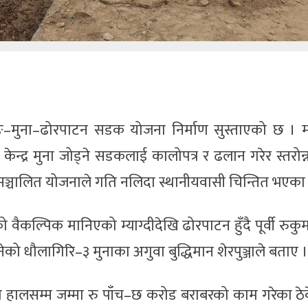
ङ–मुना–ढोरपाटन सडक योजना निर्माण सुस्ताएको छ । 
ेन्द्र मुना जोड्ने सडकलाई कालोपत्र र ढलान गरेर स्तरोन्न
सञ्चालित योजनाले गति नलिदा स्थानीयवासी चिन्तित भएका 
ैकल्पिक मानिएको म्याग्दीदेखि ढोरपाटन हुँदै पूर्वी रुकुम
ो धौलागिरि–३ मुनाका अगुवा बुद्धिमान शेरपुञ्जाले बताए ।
ालसम्म जम्मा रु पाँच–छ करोड बराबरको काम गरेका ठेक