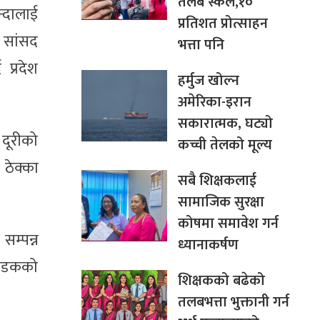
तलब स्केल,१०
न्दालाई
प्रतिशत प्रोत्साहन
 सांसद
भत्ता पनि
 प्रदेश
हर्मुज खोल्न
अमेरिका-इरान
सकारात्मक, घट्यो
 दूरीको
कच्ची तेलको मूल्य
ठेक्का
सबै शिक्षकलाई
सामाजिक सुरक्षा
कोषमा समावेश गर्न
सम्पन्न
ध्यानाकर्षण
े सडकको
शिक्षकको बढेको
तलबभत्ता भुक्तानी गर्न