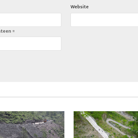
Website
nteen =