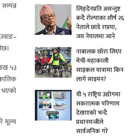
सम्पन्न
लिङ्देनप्रति असन्तुष्ट
बन्दै रोल्पाका शीर्ष २६
नेताले छाडे राप्रपा,
जय नेपालमा जाने
 दरवाङ–
नेछ।
नाबालक छोरा‍ लिएर
मेची-महाकाली
लाख ५३
साइकल यात्रामा किन
ात्तिक
लागे साइमन?
ति भएको
यी ५ राष्ट्रिय उद्योगमा
सकरात्मक परिणाम
देखाएको भन्दै
ो मूल्य
प्रधानमन्त्रीले
सार्वजनिक गरे