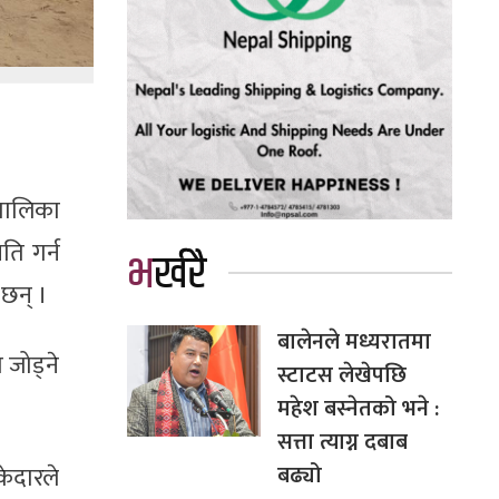
मालिका
ति गर्न
भर्खरै
छन् ।
बालेनले मध्यरातमा
 जोड्ने
स्टाटस लेखेपछि
महेश बस्नेतको भने :
सत्ता त्याग्न दबाब
बढ्यो
ेदारले