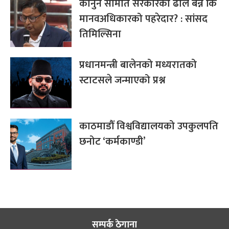
कानुन समिति सरकारको ढाल बन्ने कि
मानवअधिकारको पहरेदार? : सांसद
तिमिल्सिना
प्रधानमन्त्री बालेनको मध्यरातको
स्टाटसले जन्माएको प्रश्न
काठमाडौँ विश्वविद्यालयको उपकुलपति
छनोट ‘कर्मकाण्डी’
सम्पर्क ठेगाना