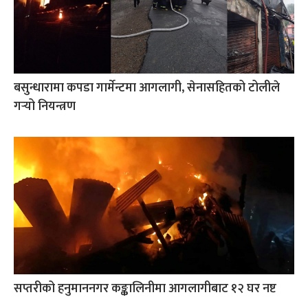
बसुन्धारामा कपडा गार्मेन्टमा आगलागी, सेनासहितको टोलीले
गर्‍यो नियन्त्रण
सप्तरीको हनुमाननगर कङ्कालिनीमा आगलागीबाट १२ घर नष्ट