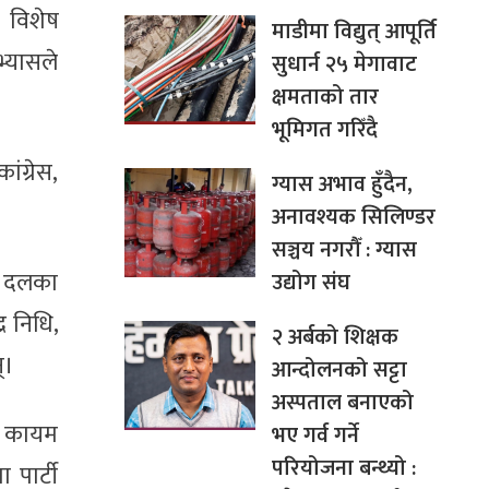
 विशेष
माडीमा विद्युत् आपूर्ति
्यासले
सुधार्न २५ मेगावाट
क्षमताको तार
भूमिगत गरिँदै
ंग्रेस,
ग्यास अभाव हुँदैन,
अनावश्यक सिलिण्डर
सञ्चय नगरौँ : ग्यास
क दलका
उद्योग संघ
र निधि,
२ अर्बको शिक्षक
्।
आन्दोलनको सट्टा
अस्पताल बनाएको
बा कायम
भए गर्व गर्ने
परियोजना बन्थ्यो :
 पार्टी