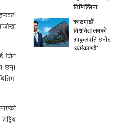
तिमिल्सिना
इफेक्ट’
काठमाडौँ
खाजोखा
विश्वविद्यालयको
उपकुलपति छनोट
‘कर्मकाण्डी’
ाई जित
ा छन्।
थितिमा
बनाएको
ष्ट्रिय