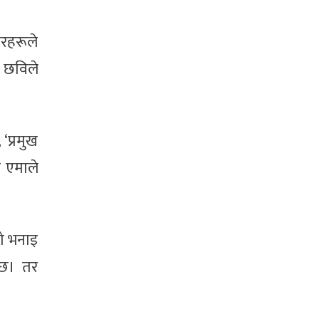
रहरूले
त छविले
‘प्रमुख
 र एमाले
को भनाइ
्छ। तर