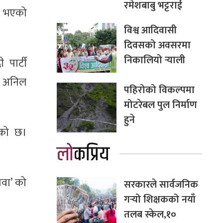
रमेशबाबु भट्टराई
मा भएको
विश्व आदिवासी
दिवसको अवसरमा
निकालियो र्‍याली
पार्टी
का अनिल
पहिरोको विकल्पमा
मोटरेबल पुल निर्माण
हुने
टेको छ।
लोकप्रिय
ावा’ को
सरकारले सार्वजनिक
गर्‍यो शिक्षकको नयाँ
तलब स्केल,१०