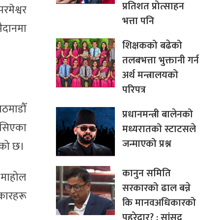
प्रतिशत प्रोत्साहन
मेश्वर
भत्ता पनि
मैदानमा
शिक्षकको बढेको
तलबभत्ता भुक्तानी गर्न
अर्थ मन्त्रालयको
परिपत्र
ठमाडौँ
प्रधानमन्त्री बालेनको
हौसिएका
मध्यरातको स्टाटसले
जन्माएको प्रश्न
ेको छ।
कानुन समिति
 माहोल
सरकारको ढाल बन्ने
नकारहरू
कि मानवअधिकारको
पहरेदार? : सांसद