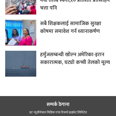
नयाँ तलब स्केल,१० प्रतिशत प्रोत्साहन
भत्ता पनि
सबै शिक्षकलाई सामाजिक सुरक्षा
कोषमा समावेश गर्न ध्यानाकर्षण
हर्मुजसम्बन्धी खोल्न अमेरिका-इरान
सकारात्मक, घट्यो कच्ची तेलको मूल्य
सम्पर्क ठेगाना
डट न्यूजीनेपाल मिडिया एण्ड रिसर्च प्राइभेट लिमिटेड