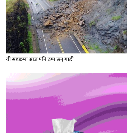
यी सडकमा आज पनि ठप्प छन् गाडी