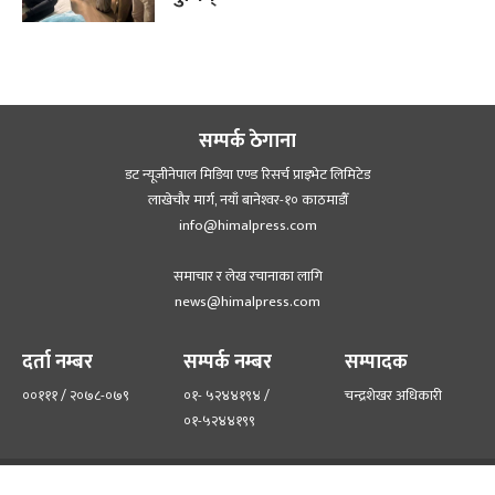
सम्पर्क ठेगाना
डट न्यूजीनेपाल मिडिया एण्ड रिसर्च प्राइभेट लिमिटेड
लाखेचौर मार्ग, नयाँ बानेश्‍वर-१० काठमाडौँ
info@himalpress.com
समाचार र लेख रचानाका लागि
news@himalpress.com
दर्ता नम्बर
सम्पर्क नम्बर
सम्पादक
००१११ / २०७८-०७९
०१- ५२४४१९४ /
चन्द्रशेखर अधिकारी
०१-५२४४१९९
हाम्रो टिम
हाम्रो बारेमा