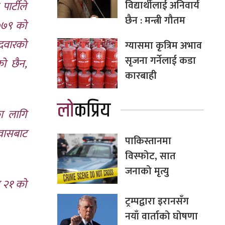
विद्यार्थीलाई अनिवार्य
ार्टीले
छैन : मन्त्री गौतम
२०७९ को
ेदवारको
ग्यासमा कृत्रिम अभाव
सृजना गर्नेलाई कडा
को छैन,
कारबाही
लोकप्रिय
का लागि
रवासबाट
पाकिस्तानमा
विस्फोट, सात
जनाको मृत्यु
न २१ को
ट्रम्पद्वारा इरानसँग
नयाँ वार्ताको घोषणा