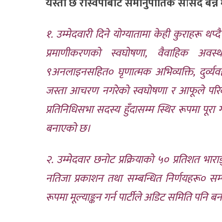
यस्तो छ रास्वपाबाट समानुपातिक सांसद बन्न
१. उम्मेदवारी दिने योग्यातामा केही कुराहरू थप
प्रमाणीकरणको स्वघोषणा, वैवाहिक अवस्थ
९अनलाइनसहित० घृणात्मक अभिव्यक्ति, दुर्व
जस्ता आचरण नगरेको स्वघोषणा र आफूले पर
प्रतिनिधिसभा सदस्य हुँदासम्म स्थिर रूपमा पूरा 
बनाएको छ।
२. उम्मेदवार छनोट प्रक्रियाको ५० प्रतिशत भारा
नतिजा प्रकाशन तथा सम्बन्धित निर्णयहरू० सम्
रूपमा मूल्याङ्कन गर्न पार्टीले अडिट समिति पनि 