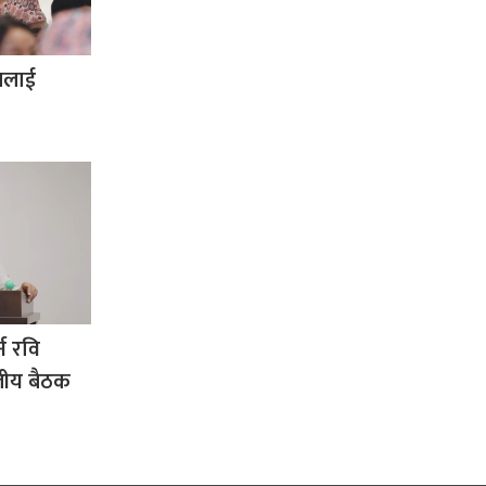
्वलाई
न रवि
लीय बैठक