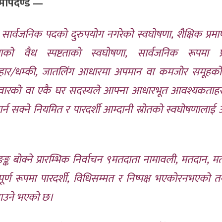
 मापदण्ड —
्दै सार्वजनिक पदको दुरुपयोग नगरेको स्वघोषणा, शैक्षिक प्रमा
ाको वैध स्पष्टताको स्वघोषणा, सार्वजनिक रूपमा प्
्यवहार/धम्की, जातलिंग आधारमा अपमान वा कमजोर समूहक
िवारको वा एकै घर सदस्यले आफ्ना आधारभूत आवश्यकताह
गर्न सक्ने नियमित र पारदर्शी आम्दानी स्रोतको स्वघोषणालाई अ
ङ्ङ्क बोक्ने प्रारम्भिक निर्वाचन ९मतदाता नामावली, मतदान, 
पूर्ण रूपमा पारदर्शी, विधिसम्मत र निष्पक्ष भएकोरनभएको 
बनाउने भएको छ।