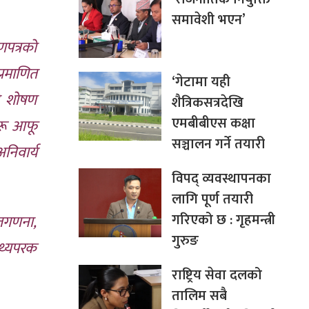
समावेशी भएन’
णपत्रको
रमाणित
‘गेटामा यही
ो शोषण
शैत्रिकसत्रदेखि
एमबीबीएस कक्षा
रू आफू
सञ्चालन गर्ने तयारी
निवार्य
विपद् व्यवस्थापनका
लागि पूर्ण तयारी
गरिएको छ : गृहमन्त्री
मतगणना,
गुरुङ
तथ्यपरक
राष्ट्रिय सेवा दलको
तालिम सबै