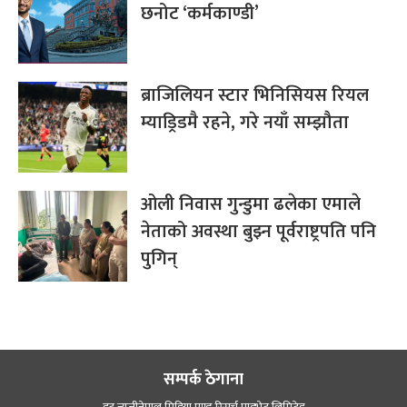
छनोट ‘कर्मकाण्डी’
ब्राजिलियन स्टार भिनिसियस रियल
म्याड्रिडमै रहने, गरे नयाँ सम्झौता
ओली निवास गुन्डुमा ढलेका एमाले
नेताको अवस्था बुझ्न पूर्वराष्ट्रपति पनि
पुगिन्
सम्पर्क ठेगाना
डट न्यूजीनेपाल मिडिया एण्ड रिसर्च प्राइभेट लिमिटेड