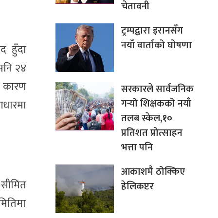
चेतावनी
ट्रम्पद्वारा इरानसँग
नयाँ वार्ताको घोषणा
 हुँदा
 पनि २४
कै कारण
सरकारले सार्वजनिक
गर्‍यो शिक्षकको नयाँ
आधारमा
तलब स्केल,१०
प्रतिशत प्रोत्साहन
भत्ता पनि
आकाशमै ठोक्किए
े सीमित
हेलिकप्टर
मितिमा