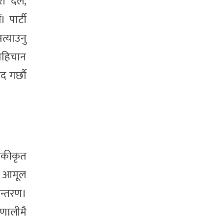
री दल,
 पार्टी
त्याउनु
 पहिचान
द गर्छौ
एकीकृत
इन आमूल
ान्तरण।
रणालीमै