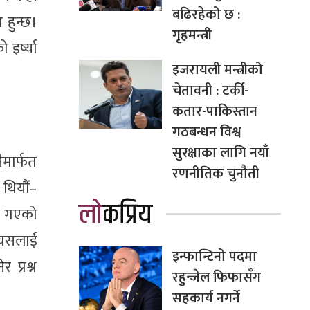
बढिरहेको छ :
 हुन्छ।
गृहमन्त्री
इर्ष्या
इजरायली मन्त्रीको
चेतावनी : टर्की-
कतार-पाकिस्तान
गठबन्धन विश्व
सुरक्षाका लागि नयाँ
मार्फत
रणनीतिक चुनौती
 थियौं–
लोकप्रिय
ै गएको
त्यसलाई
इन्फान्टिनो पदमा
प्रश्न
रहुन्जेल फिफासँग
सहकार्य नगर्ने