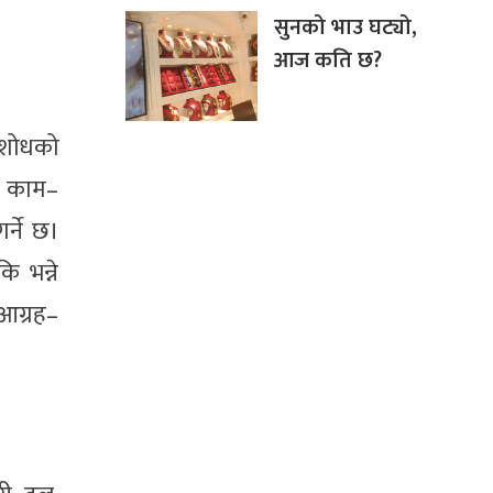
सुनको भाउ घट्यो,
आज कति छ?
िशोधको
ित काम–
र्ने छ।
ि भन्ने
आग्रह–