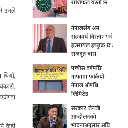
राशिफल यस्तो छ
नि उनले
नेपालसँग श्रम
सहकार्य विस्तार गर्न
इजरायल इच्छुक छ :
राजदूत बास
पच्चीस वर्षपछि
 थियौं,
नाफामा फर्कियो
नेपाल औषधि
्यकारी,
लिमिटेड
एजेण्डा
सरकार जेनजी
आन्दोलनको
भावनाअनुसार अघि
नि केही