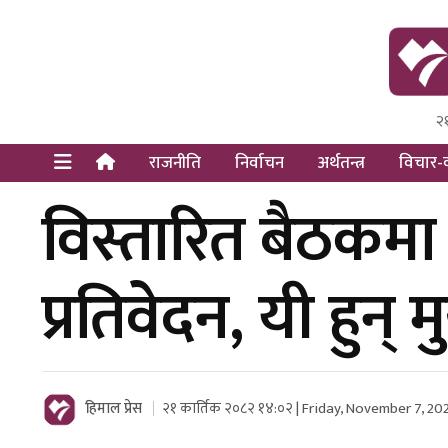
२
Himal Pre
Dot Newsy
राजनीति
निर्वाचन
अर्थतन्त्र
विचार-व
विस्तारित बैठकमा
प्रतिवेदन, यी हुन् म
हिमाल प्रेस
२१ कार्तिक २०८२ १४:०२ | Friday, November 7, 20