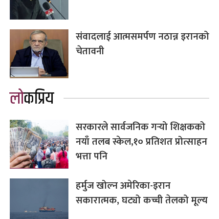
संवादलाई आत्मसमर्पण नठान्न इरानको
चेतावनी
लोकप्रिय
सरकारले सार्वजनिक गर्‍यो शिक्षकको
नयाँ तलब स्केल,१० प्रतिशत प्रोत्साहन
भत्ता पनि
हर्मुज खोल्न अमेरिका-इरान
सकारात्मक, घट्यो कच्ची तेलको मूल्य