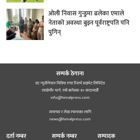
ओली निवास गुन्डुमा ढलेका एमाले
नेताको अवस्था बुझ्न पूर्वराष्ट्रपति पनि
पुगिन्
सम्पर्क ठेगाना
डट न्यूजीनेपाल मिडिया एण्ड रिसर्च प्राइभेट लिमिटेड
लाखेचौर मार्ग, नयाँ बानेश्‍वर-१० काठमाडौँ
info@himalpress.com
समाचार र लेख रचानाका लागि
news@himalpress.com
दर्ता नम्बर
सम्पर्क नम्बर
सम्पादक