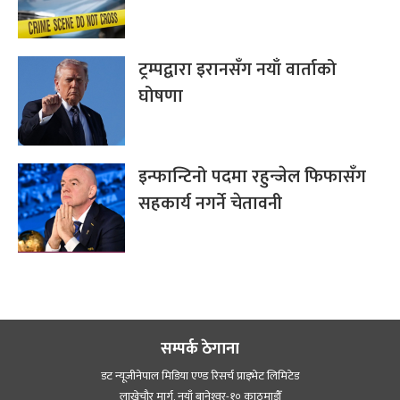
ट्रम्पद्वारा इरानसँग नयाँ वार्ताको
घोषणा
इन्फान्टिनो पदमा रहुन्जेल फिफासँग
सहकार्य नगर्ने चेतावनी
सम्पर्क ठेगाना
डट न्यूजीनेपाल मिडिया एण्ड रिसर्च प्राइभेट लिमिटेड
लाखेचौर मार्ग, नयाँ बानेश्‍वर-१० काठमाडौँ