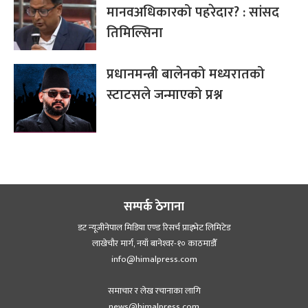
मानवअधिकारको पहरेदार? : सांसद
तिमिल्सिना
प्रधानमन्त्री बालेनको मध्यरातको
स्टाटसले जन्माएको प्रश्न
सम्पर्क ठेगाना
डट न्यूजीनेपाल मिडिया एण्ड रिसर्च प्राइभेट लिमिटेड
लाखेचौर मार्ग, नयाँ बानेश्‍वर-१० काठमाडौँ
info@himalpress.com
समाचार र लेख रचानाका लागि
news@himalpress.com