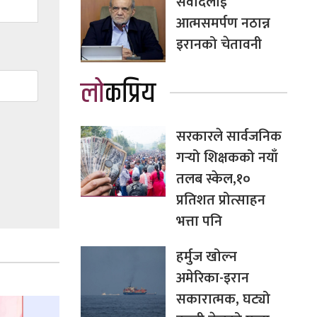
संवादलाई
आत्मसमर्पण नठान्न
इरानको चेतावनी
लोकप्रिय
सरकारले सार्वजनिक
गर्‍यो शिक्षकको नयाँ
तलब स्केल,१०
प्रतिशत प्रोत्साहन
भत्ता पनि
हर्मुज खोल्न
अमेरिका-इरान
सकारात्मक, घट्यो