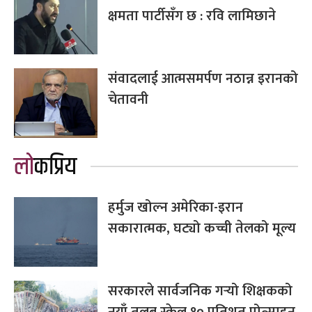
क्षमता पार्टीसँग छ : रवि लामिछाने
संवादलाई आत्मसमर्पण नठान्न इरानको
चेतावनी
लोकप्रिय
हर्मुज खोल्न अमेरिका-इरान
सकारात्मक, घट्यो कच्ची तेलको मूल्य
सरकारले सार्वजनिक गर्‍यो शिक्षकको
नयाँ तलब स्केल,१० प्रतिशत प्रोत्साहन