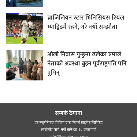
ब्राजिलियन स्टार भिनिसियस रियल
म्याड्रिडमै रहने, गरे नयाँ सम्झौता
ओली निवास गुन्डुमा ढलेका एमाले
नेताको अवस्था बुझ्न पूर्वराष्ट्रपति पनि
पुगिन्
सम्पर्क ठेगाना
डट न्यूजीनेपाल मिडिया एण्ड रिसर्च प्राइभेट लिमिटेड
लाखेचौर मार्ग, नयाँ बानेश्‍वर-१० काठमाडौँ
info@himalpress.com