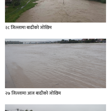
२८ जिल्लामा बाढीको जोखिम
२७ जिल्लामा आज बाढीको जोखिम