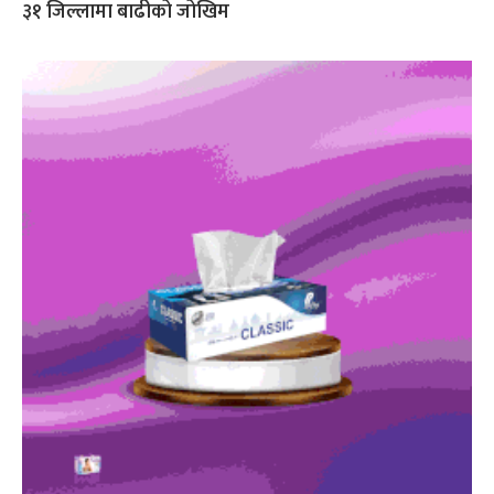
३१ जिल्लामा बाढीको जोखिम