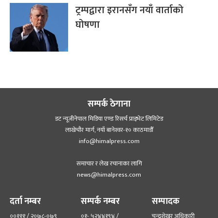
ट्रम्पद्वारा इरानसँग नयाँ वार्ताको
घोषणा
सम्पर्क ठेगाना
डट न्यूजीनेपाल मिडिया एण्ड रिसर्च प्राइभेट लिमिटेड
लाखेचौर मार्ग, नयाँ बानेश्‍वर-१० काठमाडौँ
info@himalpress.com
समाचार र लेख रचानाका लागि
news@himalpress.com
दर्ता नम्बर
सम्पर्क नम्बर
सम्पादक
००१११ / २०७८-०७९
०१- ५२४४१९४ /
चन्द्रशेखर अधिकारी