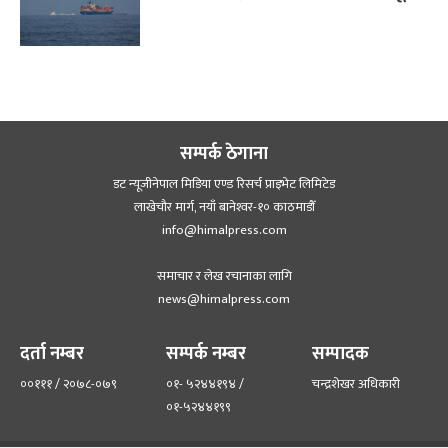
सम्पर्क ठेगाना
डट न्यूजीनेपाल मिडिया एण्ड रिसर्च प्राइभेट लिमिटेड
लाखेचौर मार्ग, नयाँ बानेश्‍वर-१० काठमाडौँ
info@himalpress.com
समाचार र लेख रचानाका लागि
news@himalpress.com
दर्ता नम्बर
सम्पर्क नम्बर
सम्पादक
००१११ / २०७८-०७९
०१- ५२४४१९४ /
चन्द्रशेखर अधिकारी
०१-५२४४१९९