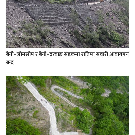
बेनी–जोमसोम र बेनी–दरबाङ सडकमा रातिमा सवारी आवागमन
बन्द