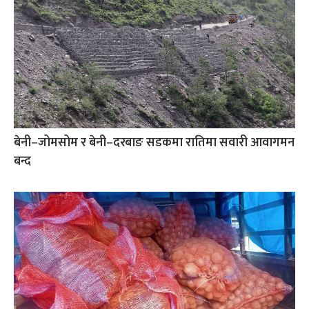
बेनी–जोमसोम र बेनी–दरबाङ सडकमा रातिमा सवारी आवागमन
बन्द