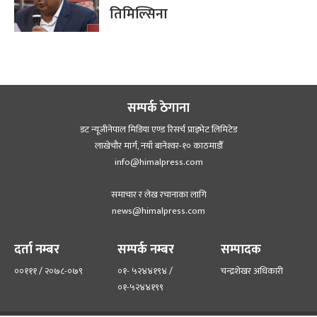
तिमिल्सिना
सम्पर्क ठेगाना
डट न्यूजीनेपाल मिडिया एण्ड रिसर्च प्राइभेट लिमिटेड
लाखेचौर मार्ग, नयाँ बानेश्‍वर-१० काठमाडौँ
info@himalpress.com
समाचार र लेख रचानाका लागि
news@himalpress.com
दर्ता नम्बर
सम्पर्क नम्बर
सम्पादक
००१११ / २०७८-०७९
०१- ५२४४१९४ /
चन्द्रशेखर अधिकारी
०१-५२४४१९९