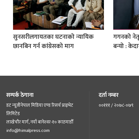
सुनसरीलगायतका घटनाको न्यायिक
गगनको नेतृत्
छानबिन गर्न कांग्रेसको माग
बन्यो : केदा
सम्पर्क ठेगाना
दर्ता नम्बर
डट न्यूजीनेपाल मिडिया एण्ड रिसर्च प्राइभेट
००१११ / २०७८-०७९
लिमिटेड
लाखेचौर मार्ग, नयाँ बानेश्‍वर-१० काठमाडौँ
info@himalpress.com