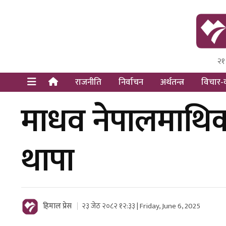
२१
Himal Pre
Dot Newsy
राजनीति
निर्वाचन
अर्थतन्त्र
विचार-व
माधव नेपालमाथिक
थापा
हिमाल प्रेस
२३ जेठ २०८२ १२:३३ | Friday, June 6, 2025