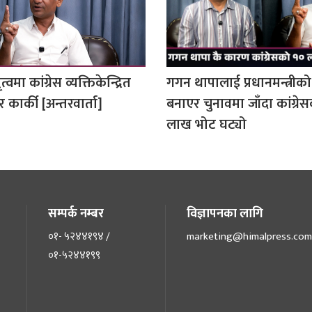
वमा कांग्रेस व्यक्तिकेन्द्रित
गगन थापालाई प्रधानमन्त्रीको
र कार्की [अन्तरवार्ता]
बनाएर चुनावमा जाँदा कांग्रे
लाख भोट घट्यो
सम्पर्क नम्बर
विज्ञापनका लागि
०१- ५२४४१९४ /
marketing@himalpress.com
०१-५२४४१९९