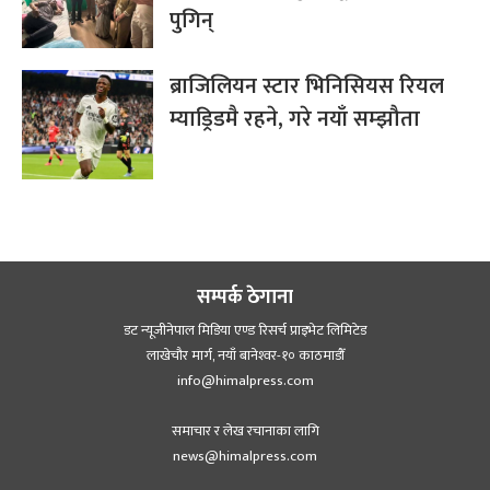
पुगिन्
ब्राजिलियन स्टार भिनिसियस रियल
म्याड्रिडमै रहने, गरे नयाँ सम्झौता
सम्पर्क ठेगाना
डट न्यूजीनेपाल मिडिया एण्ड रिसर्च प्राइभेट लिमिटेड
लाखेचौर मार्ग, नयाँ बानेश्‍वर-१० काठमाडौँ
info@himalpress.com
समाचार र लेख रचानाका लागि
news@himalpress.com