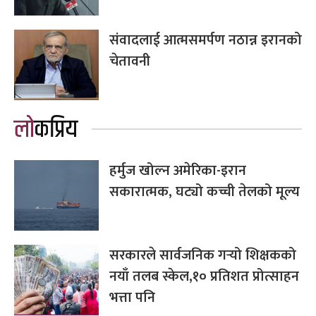
संवादलाई आत्मसमर्पण नठान्न इरानको
चेतावनी
लोकप्रिय
हर्मुज खोल्न अमेरिका-इरान
सकारात्मक, घट्यो कच्ची तेलको मूल्य
सरकारले सार्वजनिक गर्‍यो शिक्षकको
नयाँ तलब स्केल,१० प्रतिशत प्रोत्साहन
भत्ता पनि