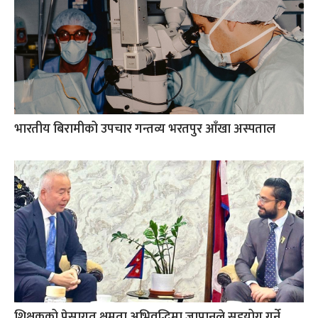
भारतीय बिरामीको उपचार गन्तव्य भरतपुर आँखा अस्पताल
शिक्षकको पेसागत क्षमता अभिवृद्धिमा जापानले सहयोग गर्ने