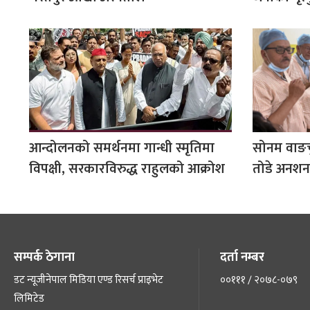
आन्दोलनको समर्थनमा गान्धी स्मृतिमा
सोनम वाङचु
विपक्षी, सरकारविरुद्ध राहुलको आक्रोश
तोडे अनशन
सम्पर्क ठेगाना
दर्ता नम्बर
डट न्यूजीनेपाल मिडिया एण्ड रिसर्च प्राइभेट
००१११ / २०७८-०७९
लिमिटेड