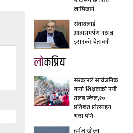
पार्टीसँग छ : रवि
लामिछाने
संवादलाई
आत्मसमर्पण नठान्न
इरानको चेतावनी
लोकप्रिय
सरकारले सार्वजनिक
गर्‍यो शिक्षकको नयाँ
तलब स्केल,१०
प्रतिशत प्रोत्साहन
भत्ता पनि
हर्मुज खोल्न