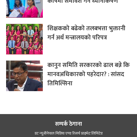
कोषमा समावेश गर्न ध्यानाकर्षण
शिक्षकको बढेको तलबभत्ता भुक्तानी
गर्न अर्थ मन्त्रालयको परिपत्र
कानुन समिति सरकारको ढाल बन्ने कि
मानवअधिकारको पहरेदार? : सांसद
तिमिल्सिना
सम्पर्क ठेगाना
डट न्यूजीनेपाल मिडिया एण्ड रिसर्च प्राइभेट लिमिटेड