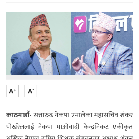
काठमाडौँ-
सत्तारुढ नेकपा एमालेका महासचिव शंकर
पोखरेललाई नेकपा माओवादी केन्द्रनिकट एकीकृत
अखिल नेपाल राष्ट्रिय शिक्षक संगठनका अध्यक्ष शंकर