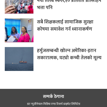
नयाँ तलब स्केल,१० प्रतिशत प्रोत्साहन
भत्ता पनि
सबै शिक्षकलाई सामाजिक सुरक्षा
कोषमा समावेश गर्न ध्यानाकर्षण
हर्मुजसम्बन्धी खोल्न अमेरिका-इरान
सकारात्मक, घट्यो कच्ची तेलको मूल्य
सम्पर्क ठेगाना
डट न्यूजीनेपाल मिडिया एण्ड रिसर्च प्राइभेट लिमिटेड