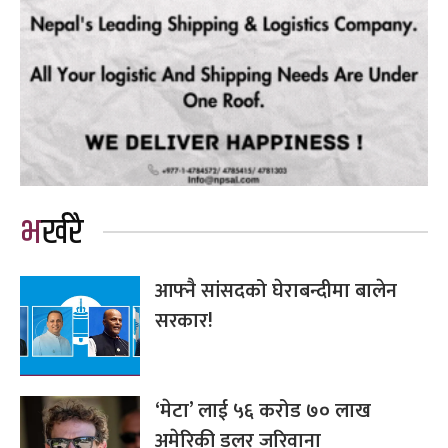
भर्खरै
आफ्नै सांसदको घेराबन्दीमा बालेन
सरकार!
‘मेटा’ लाई ५६ करोड ७० लाख
अमेरिकी डलर जरिवाना