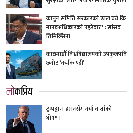
सुरक्षाका लागि नयाँ रणनीतिक चुनौती
कानुन समिति सरकारको ढाल बन्ने कि
मानवअधिकारको पहरेदार? : सांसद
तिमिल्सिना
काठमाडौँ विश्वविद्यालयको उपकुलपति
छनोट ‘कर्मकाण्डी’
लोकप्रिय
ट्रम्पद्वारा इरानसँग नयाँ वार्ताको
घोषणा