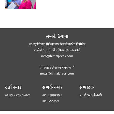
सम्पर्क ठेगाना
डट न्यूजीनेपाल मिडिया एण्ड रिसर्च प्राइभेट लिमिटेड
लाखेचौर मार्ग, नयाँ बानेश्‍वर-१० काठमाडौँ
info@himalpress.com
समाचार र लेख रचानाका लागि
news@himalpress.com
दर्ता नम्बर
सम्पर्क नम्बर
सम्पादक
००१११ / २०७८-०७९
०१- ५२४४१९४ /
चन्द्रशेखर अधिकारी
०१-५२४४१९९
हाम्रो टिम
हाम्रो बारेमा